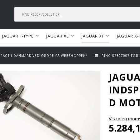
JAGUAR F-TYPE
JAGUAR XE
JAGUAR XF
JAGUAR X-
 FRAGT I DANMARK VED ORDRE PÅ WEBSHOPPEN*
RING 82307007 FOR
JAGU
INDSP
D MO
Vis uden mom
5.284,