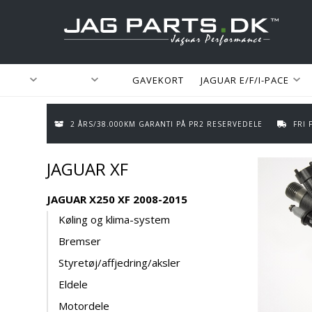
GAVEKORT
JAGUAR E/F/I-PACE
2 ÅRS/38.000KM GARANTI PÅ PR2 RESERVEDELE
FRI
JAGUAR XF
JAGUAR X250 XF 2008-2015
Køling og klima-system
Bremser
Styretøj/affjedring/aksler
Eldele
Motordele