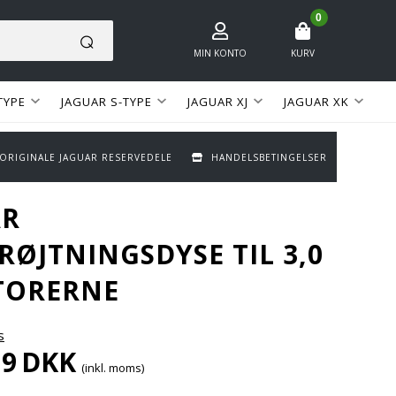
0
MIN KONTO
KURV
TYPE
JAGUAR S-TYPE
JAGUAR XJ
JAGUAR XK
 ORIGINALE JAGUAR RESERVEDELE
HANDELSBETINGELSER
AR
RØJTNINGSDYSE TIL 3,0
TORERNE
s
19
DKK
(inkl. moms)