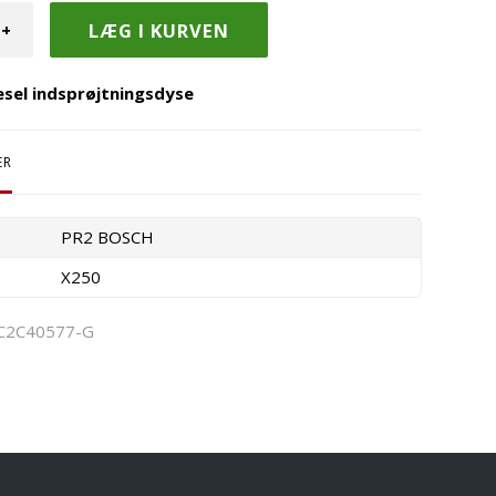
+
esel indsprøjtningsdyse
ER
PR2 BOSCH
X250
C2C40577-G