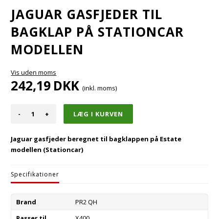
JAGUAR GASFJEDER TIL
BAGKLAP PÅ STATIONCAR
MODELLEN
Vis uden moms
242,19
DKK
(inkl. moms)
-
+
Jaguar gasfjeder beregnet til bagklappen på Estate
modellen (Stationcar)
Specifikationer
Brand
PR2 QH
Passer til
X400