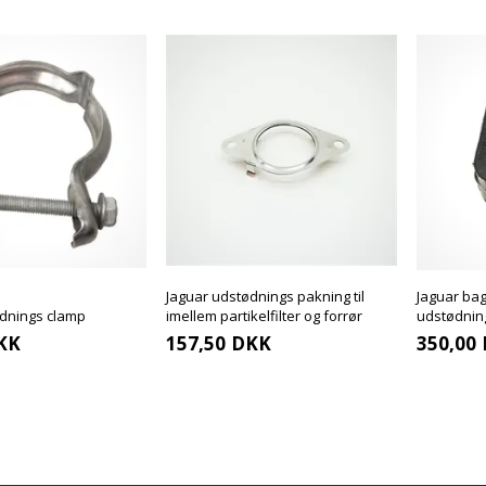
Jaguar udstødnings pakning til
Jaguar ba
ødnings clamp
imellem partikelfilter og forrør
udstødni
KK
157,50
DKK
350,00