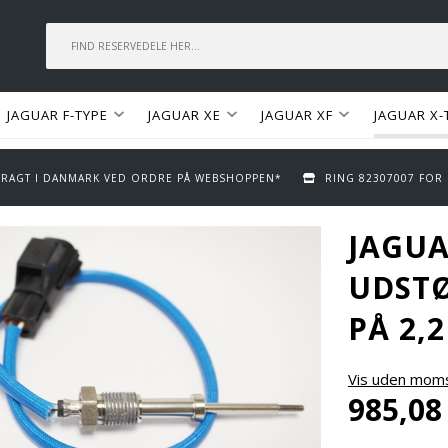
JAGUAR F-TYPE
JAGUAR XE
JAGUAR XF
JAGUAR X-
 FRAGT I DANMARK VED ORDRE PÅ WEBSHOPPEN*
RING 82307007 FOR
JAGUA
UDST
PÅ 2,
Vis uden mom
985,08