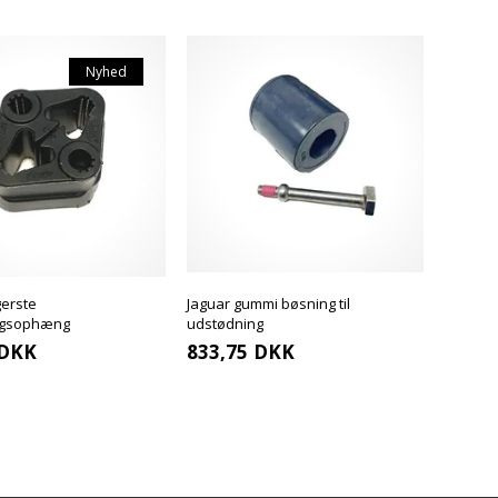
Nyhed
gerste
Jaguar gummi bøsning til
ngsophæng
udstødning
DKK
833,75
DKK