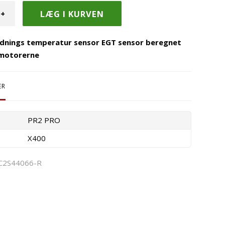
+
dnings temperatur sensor EGT sensor beregnet
l motorerne
ER
PR2 PRO
X400
C2S44066-R