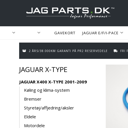
GAVEKORT
JAGUAR E/F/I-PACE
2 ÅRS/38.000KM GARANTI PÅ PR2 RESERVEDELE
FRI
JAGUAR X-TYPE
JAGUAR X400 X-TYPE 2001-2009
Køling og klima-system
Bremser
Styretøj/affjedring/aksler
Eldele
Motordele