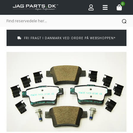
0
FRI FRAGT I DANMARK VED ORDRE PÅ WEBSHOPPEN*