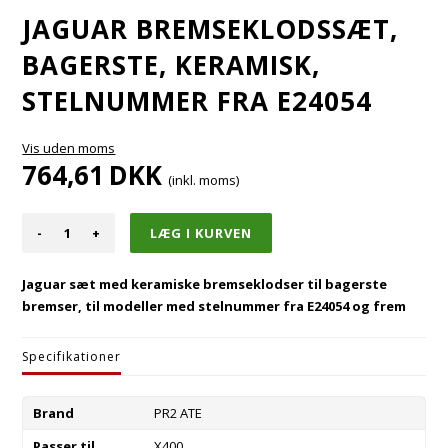
JAGUAR BREMSEKLODSSÆT,
BAGERSTE, KERAMISK,
STELNUMMER FRA E24054
Vis uden moms
764,61
DKK
(inkl. moms)
-
+
Jaguar sæt med keramiske bremseklodser til bagerste
bremser, til modeller med stelnummer fra E24054 og frem
Specifikationer
Brand
PR2 ATE
Passer til
X400