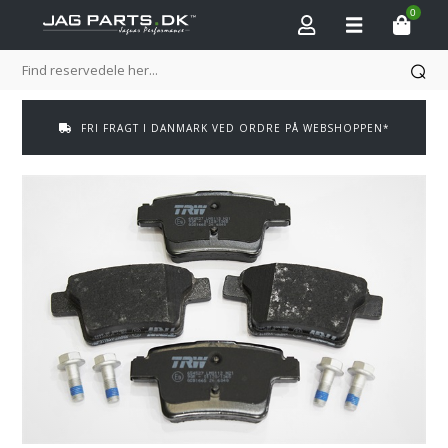
0
FRI FRAGT I DANMARK VED ORDRE PÅ WEBSHOPPEN*