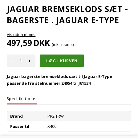
JAGUAR BREMSEKLODS SÆT -
BAGERSTE . JAGUAR E-TYPE
Vis uden moms
497,59
DKK
(inkl. moms)
-
+
Jaguar bagerste bremseklods sæt til Jaguar E-Type
passende fra stelnummer 24054 til J61534
Specifikationer
Brand
PR2 TRW
Passer til
X400