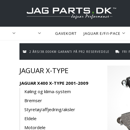
GAVEKORT
JAGUAR E/F/I-PACE
2 ÅRS/38.000KM GARANTI PÅ PR2 RESERVEDELE
FRI
JAGUAR X-TYPE
JAGUAR X400 X-TYPE 2001-2009
Køling og klima-system
Bremser
Styretøj/affjedring/aksler
Eldele
Motordele