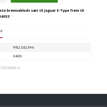
ste bremseklods sæt til Jaguar E-Type frem til
24053
ER
PR2 DELPHI
X400
C2S52080-D