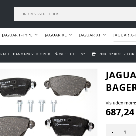
JAGUAR F-TYPE
JAGUAR XE
JAGUAR XF
JAGUAR X-
 FRAGT I DANMARK VED ORDRE PÅ WEBSHOPPEN*
RING 82307007 FOR
JAGUA
BAGER
Vis uden mom
687,24
-