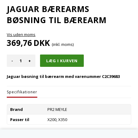
JAGUAR BÆREARMS
BØSNING TIL BÆREARM
Vis uden moms
369,76
DKK
(inkl. moms)
-
+
Jaguar bøsning til bærearm med varenummer C2C39683
Specifikationer
Brand
PR2 MEYLE
Passer til
X200, X350
Varenummer:
C2C39683B-M