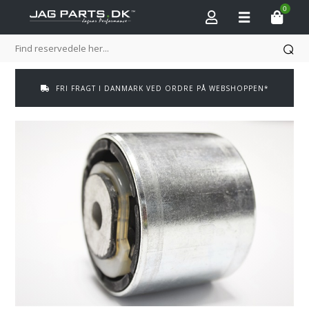
0
FRI FRAGT I DANMARK VED ORDRE PÅ WEBSHOPPEN*